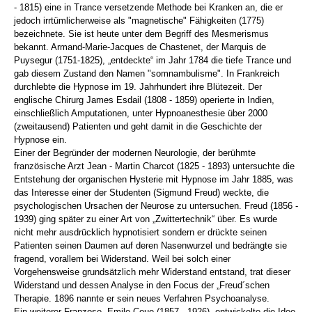
- 1815) eine in Trance versetzende Methode bei Kranken an, die er
jedoch irrtümlicherweise als "magnetische" Fähigkeiten (1775)
bezeichnete. Sie ist heute unter dem Begriff des Mesmerismus
bekannt. Armand-Marie-Jacques de Chastenet, der Marquis de
Puysegur (1751-1825), „entdeckte“ im Jahr 1784 die tiefe Trance und
gab diesem Zustand den Namen "somnambulisme". In Frankreich
durchlebte die Hypnose im 19. Jahrhundert ihre Blütezeit. Der
englische Chirurg James Esdail (1808 - 1859) operierte in Indien,
einschließlich Amputationen, unter Hypnoanesthesie über 2000
(zweitausend) Patienten und geht damit in die Geschichte der
Hypnose ein.
Einer der Begründer der modernen Neurologie, der berühmte
französische Arzt Jean - Martin Charcot (1825 - 1893) untersuchte die
Entstehung der organischen Hysterie mit Hypnose im Jahr 1885, was
das Interesse einer der Studenten (Sigmund Freud) weckte, die
psychologischen Ursachen der Neurose zu untersuchen. Freud (1856 -
1939) ging später zu einer Art von „Zwittertechnik“ über. Es wurde
nicht mehr ausdrücklich hypnotisiert sondern er drückte seinen
Patienten seinen Daumen auf deren Nasenwurzel und bedrängte sie
fragend, vorallem bei Widerstand. Weil bei solch einer
Vorgehensweise grundsätzlich mehr Widerstand entstand, trat dieser
Widerstand und dessen Analyse in den Focus der „Freud´schen
Therapie. 1896 nannte er sein neues Verfahren Psychoanalyse.
Ein weiterer Franzose, Emile Coue (1857 - 1926), entwickelte die Idee