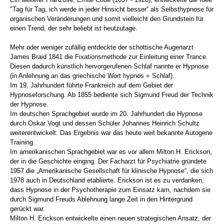
"Tag für Tag, ich werde in jeder Hinsicht besser“ als Selbsthypnose für
organischen Veränderungen und somit vielleicht den Grundstein für
einen Trend, der sehr beliebt ist heutzutage.
Mehr oder weniger zufällig entdeckte der schottische Augenarzt
James Braid 1841 die Fixationsmethode zur Einleitung einer Trance.
Diesen dadurch künstlich hervorgerufenen Schlaf nannte er Hypnose
(in Anlehnung an das griechische Wort hypnos = Schlaf).
Im 19. Jahrhundert führte Frankreich auf dem Gebiet der
Hypnoseforschung. Ab 1855 bediente sich Sigmund Freud der Technik
der Hypnose.
Im deutschen Sprachgebiet wurde im 20. Jahrhundert die Hypnose
durch Oskar Vogt und dessen Schüler Johannes Heinrich Schultz
weiterentwickelt. Das Ergebnis war das heute weit bekannte Autogene
Training.
Im amerikanischen Sprachgebiet war es vor allem Milton H. Erickson,
der in die Geschichte einging. Der Facharzt für Psychiatrie gründete
1957 die „Amerikanische Gesellschaft für klinische Hypnose“, die sich
1978 auch in Deutschland etablierte. Erickson ist es zu verdanken,
dass Hypnose in der Psychotherapie zum Einsatz kam, nachdem sie
durch Sigmund Freuds Ablehnung lange Zeit in den Hintergrund
gerückt war.
Milton H. Erickson entwickelte einen neuen strategischen Ansatz, der