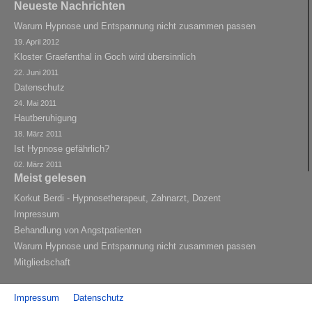
Neueste Nachrichten
Warum Hypnose und Entspannung nicht zusammen passen
19. April 2012
Kloster Graefenthal in Goch wird übersinnlich
22. Juni 2011
Datenschutz
24. Mai 2011
Hautberuhigung
18. März 2011
Ist Hypnose gefährlich?
02. März 2011
Meist gelesen
Korkut Berdi - Hypnosetherapeut, Zahnarzt, Dozent
Impressum
Behandlung von Angstpatienten
Warum Hypnose und Entspannung nicht zusammen passen
Mitgliedschaft
Impressum
Datenschutz