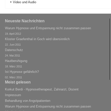
Video und Audio
Neueste Nachrichten
Warum Hypnose und Entspannung nicht zusammen passen
19. April 2012
Kloster Graefenthal in Goch wird übersinnlich
22. Juni 2011
Datenschutz
24. Mai 2011
Hautberuhigung
18. März 2011
Ist Hypnose gefährlich?
02. März 2011
Meist gelesen
Korkut Berdi - Hypnosetherapeut, Zahnarzt, Dozent
Impressum
Behandlung von Angstpatienten
Warum Hypnose und Entspannung nicht zusammen passen